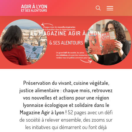
Skip
Menu
to
search
main
content
LE MAGAZINE AGIR À LYON
& SES ALENTOURS
Préservation du vivant, cuisine végétale,
justice alimentaire : chaque mois, retrouvez
vos nouvelles et actions pour une région
lyonnaise écologique et solidaire dans le
Magazine Agir à Lyon !
52 pages avec un défi
de société à relever ensemble, des zooms sur
les initiatives qui démarrent ou font déjà