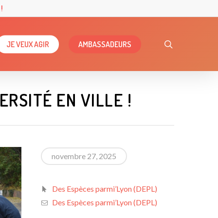
!
search
JE VEUX AGIR
AMBASSADEURS
RSITÉ EN VILLE !
novembre 27, 2025
Des Espèces parmi’Lyon (DEPL)
Des Espèces parmi’Lyon (DEPL)