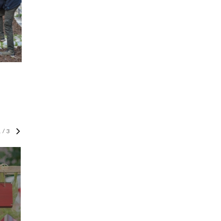
1
/
3