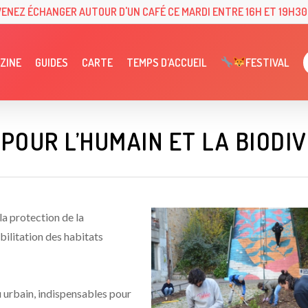
VENEZ ÉCHANGER AUTOUR D'UN CAFÉ CE MARDI ENTRE 16H ET 19H30 
ZINE
GUIDES
CARTE
TEMPS D’ACCUEIL
FESTIVAL
POUR L’HUMAIN ET LA BIODIVE
la protection de la
abilitation des habitats
u urbain, indispensables pour