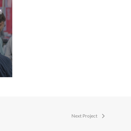
1
Participez à la vie d’un jardin partagé et
solidaire
Next Project