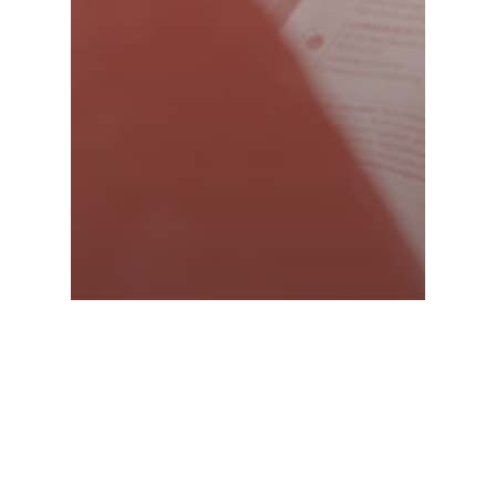
A la une
Actualités
Communiqués
AGIR À LYON : Un guide 100% gratuit