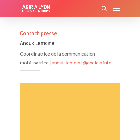
Skip
Menu
to
search
main
content
Contact presse
Anouk Lemoine
Coordinatrice de la communication
mobilisatrice |
anouk.lemoine@anciela.info