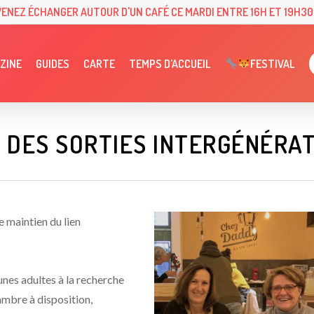
VENEZ ÉCHANGER AUTOUR D'UN CAFÉ CE MARDI ENTRE 16H ET 19H30 
ZINE
GUIDES
CARTE
TEMPS D’ACCUEIL
FESTIVAL
 DES SORTIES INTERGÉNÉRA
e maintien du lien
unes adultes à la recherche
ambre à disposition,