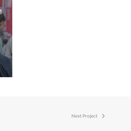
1
Participez à la vie d’un jardin partagé et
solidaire
Next Project