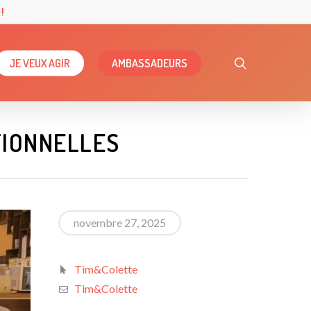
!
search
JE VEUX AGIR
AMBASSADEURS
TIONNELLES
novembre 27, 2025
Tim&Colette
Tim&Colette