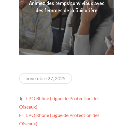
Animez des temps conviviaux avec
Aid
des femmes de la Guillotière
novembre 27, 2025
LPO Rhône (Ligue de Protection des
Oiseaux)
LPO Rhône (Ligue de Protection des
Oiseaux)