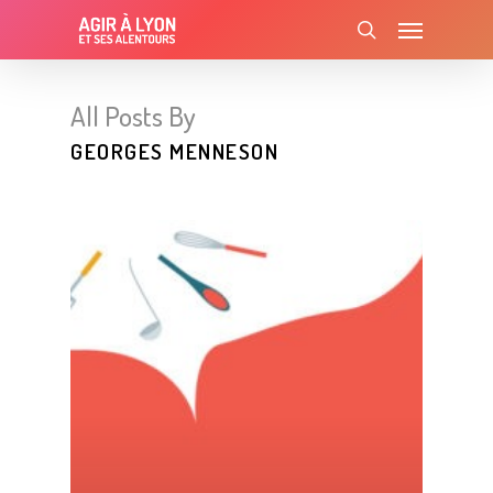
Skip
Menu
to
search
main
content
All Posts By
GEORGES MENNESON