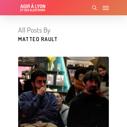
Skip
Menu
to
search
main
content
All Posts By
MATTEO RAULT