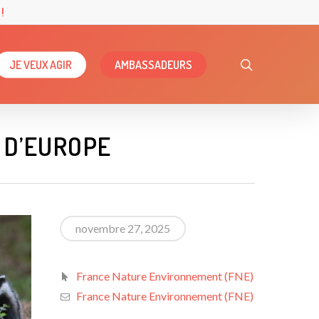
!
search
JE VEUX AGIR
AMBASSADEURS
 D’EUROPE
novembre 27, 2025
France Nature Environnement (FNE)
France Nature Environnement (FNE)