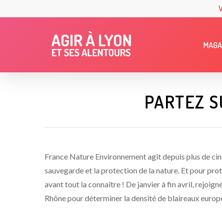
Skip
to
main
MAGA
content
PARTEZ S
France Nature Environnement agit depuis plus de cin
sauvegarde et la protection de la nature. Et pour proté
avant tout la connaître ! De janvier à fin avril, rejoi
Rhône pour déterminer la densité de blaireaux europ