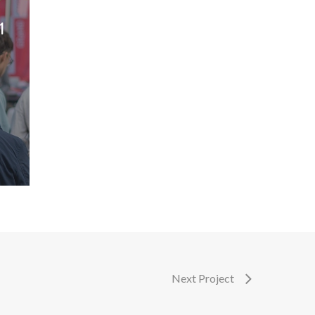
1
Participez à la vie d’un jardin partagé et
solidaire
Next Project