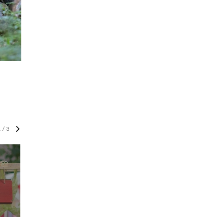
1
/
3