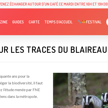
VENEZ ÉCHANGER AUTOUR D'UN CAFÉ CE MARDI ENTRE 16H ET 19H30 
ZINE
GUIDES
CARTE
TEMPS D’ACCUEIL
FESTIVAL
UR LES TRACES DU BLAIREAU
quante ans pour la
ger la biodiversité, il faut
gnez l’étude menée par FNE
éens dans la métropole.