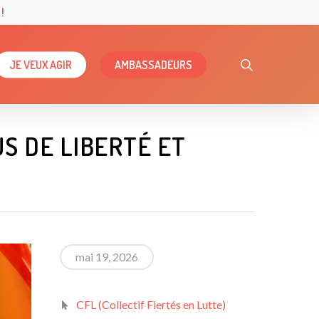
!
search
JE VEUX AGIR
AMBASSADEURS
S DE LIBERTÉ ET
mai 19, 2026
CFL (Collectif Fiertés en Lutte)