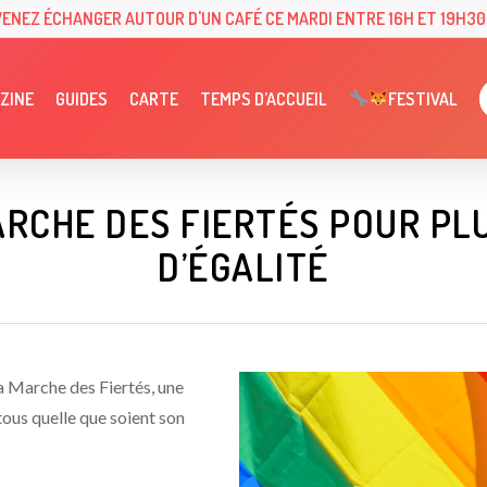
VENEZ ÉCHANGER AUTOUR D'UN CAFÉ CE MARDI ENTRE 16H ET 19H30 
ZINE
GUIDES
CARTE
TEMPS D’ACCUEIL
FESTIVAL
RCHE DES FIERTÉS POUR PLU
D’ÉGALITÉ
la Marche des Fiertés, une
 tous quelle que soient son