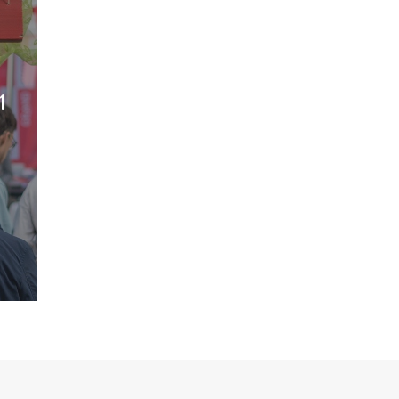
1
Participez à la vie d’un jardin partagé et
solidaire