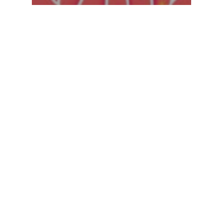
Actualités
Des actions pour s’engager à Lyon
en temps de confinement –
communiqué
Previous
1
2
3
4