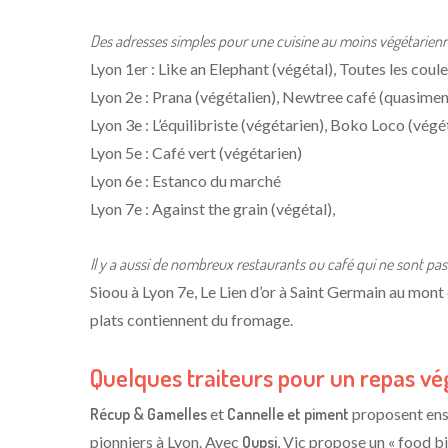
Des adresses simples pour une cuisine au moins végétarienne, 
Lyon 1er : Like an Elephant (végétal), Toutes les coul
Lyon 2e : Prana (végétalien), Newtree café (quasimen
Lyon 3e : L’équilibriste (végétarien), Boko Loco (végé
Lyon 5e : Café vert (végétarien)
Lyon 6e : Estanco du marché
Lyon 7e : Against the grain (végétal),
Il y a aussi de nombreux restaurants ou café qui ne sont pas
Sioou à Lyon 7e, Le Lien d’or à Saint Germain au mont
plats contiennent du fromage.
Quelques traiteurs pour un repas vé
Récup & Gamelles
et
Cannelle et piment
proposent ense
pionniers à Lyon. Avec
Oupsi
, Vic propose un « food b