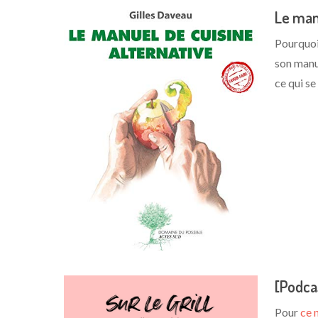
Le manu
Pourquoi
son manu
ce qui se
[Podca
Pour
ce 