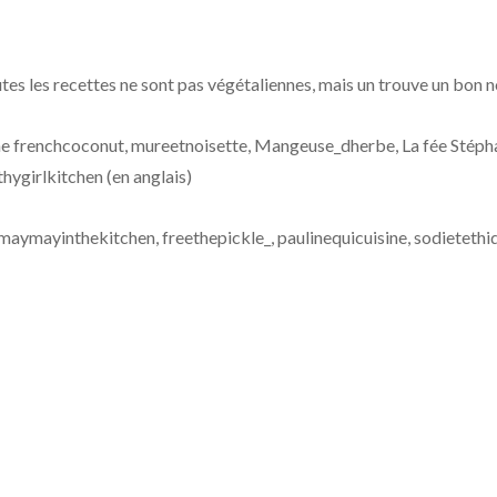
utes les recettes ne sont pas végétaliennes, mais un trouve un bon n
he frenchcoconut,
mureetnoisette,
Mangeuse_dherbe,
La fée Stépha
thygirlkitchen (en anglais)
maymayinthekitchen,
freethepickle_,
paulinequicuisine,
sodietethi