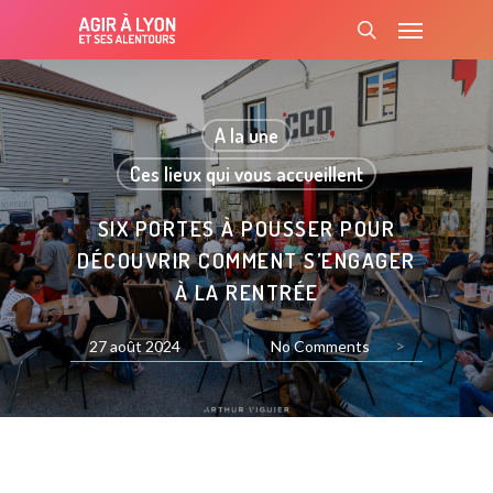
Skip
Menu
to
search
main
content
A la une
Ces lieux qui vous accueillent
SIX PORTES À POUSSER POUR
DÉCOUVRIR COMMENT S’ENGAGER
À LA RENTRÉE
>
27 août 2024
No Comments