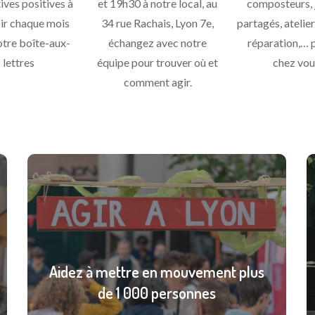
tives positives à
et 19h30 à notre local, au
composteurs, 
ir chaque mois
34 rue Rachais, Lyon 7e,
partagés, atelier
otre boîte-aux-
échangez avec notre
réparation,… 
lettres
équipe pour trouver où et
chez vou
comment agir.
Aidez à mettre en mouvement plus
de 1 000 personnes