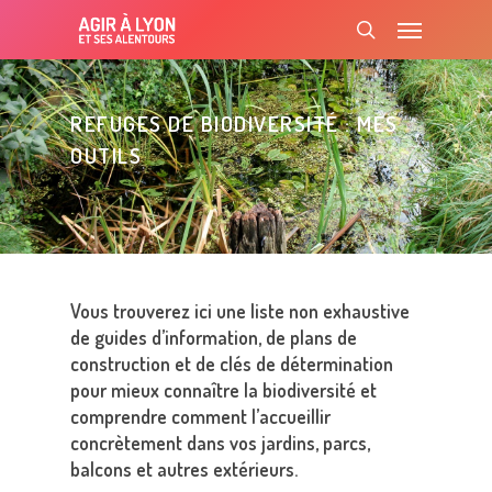
Skip
Menu
to
search
main
content
REFUGES DE BIODIVERSITÉ : MES
OUTILS
Vous trouverez ici une liste non exhaustive
de guides d’information, de plans de
construction et de clés de détermination
pour mieux connaître la biodiversité et
comprendre comment l’accueillir
concrètement dans vos jardins, parcs,
balcons et autres extérieurs.