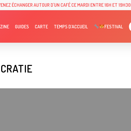
VENEZ ÉCHANGER AUTOUR D'UN CAFÉ CE MARDI ENTRE 16H ET 19H30 
ZINE
GUIDES
CARTE
TEMPS D’ACCUEIL
FESTIVAL
CRATIE