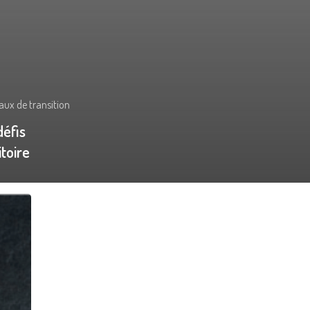
caux de transition
défis
itoire