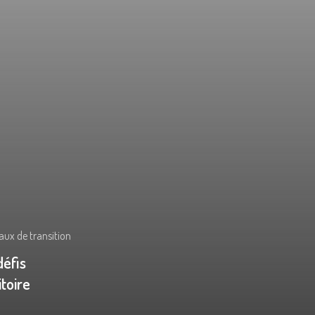
caux de transition
défis
itoire