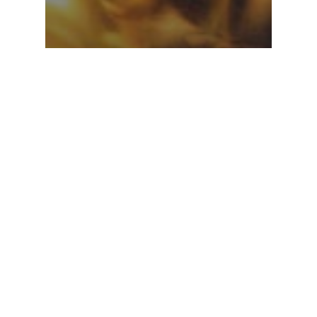
Energie
Extraits du Magazine Agir à Lyon
Au poêle, les cheminées !