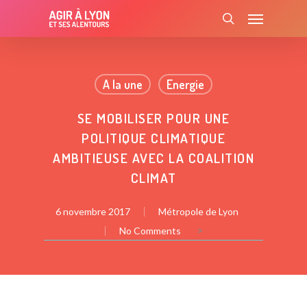
Skip
Menu
to
search
main
content
A la une
Energie
SE MOBILISER POUR UNE
POLITIQUE CLIMATIQUE
AMBITIEUSE AVEC LA COALITION
CLIMAT
6 novembre 2017
Métropole de Lyon
>
No Comments