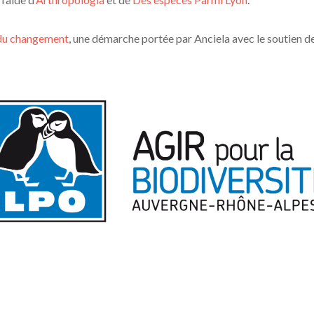
du changement
, une démarche portée par Anciela avec le soutien d