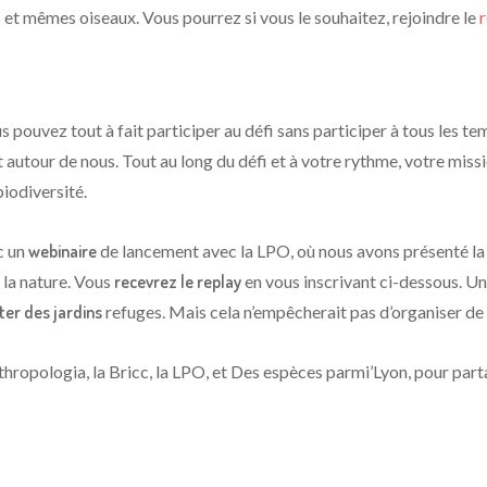
es et mêmes oiseaux. Vous pourrez si vous le souhaitez, rejoindre le
pouvez tout à fait participer au défi sans participer à tous les tem
 autour de nous. Tout au long du défi et à votre rythme, votre missi
biodiversité.
c un
webinaire
de lancement avec la LPO, où nous avons présenté la r
 la nature. Vous
recevrez le replay
en vous inscrivant ci-dessous. Un 
iter des jardins
refuges. Mais cela n’empêcherait pas d’organiser de nou
rthropologia, la Bricc, la LPO, et Des espèces parmi’Lyon, pour par