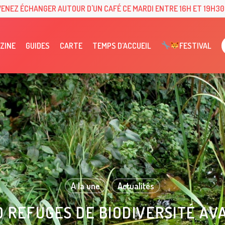
VENEZ ÉCHANGER AUTOUR D'UN CAFÉ CE MARDI ENTRE 16H ET 19H30 
ZINE
GUIDES
CARTE
TEMPS D’ACCUEIL
FESTIVAL
A la une
Actualités
00 REFUGES DE BIODIVERSITÉ AV