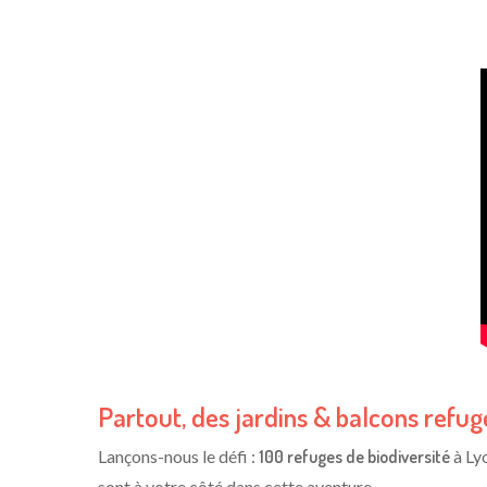
Partout, des jardins & balcons refuge
Lançons-nous le défi :
100 refuges de biodiversité
à Lyo
sont à votre côté dans cette aventure.