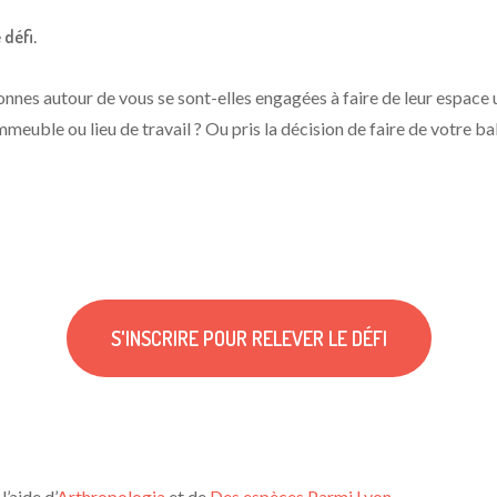
 défi
.
onnes autour de vous se sont-elles engagées à faire de leur espace
mmeuble ou lieu de travail ? Ou pris la décision de faire de votre b
S'INSCRIRE POUR RELEVER LE DÉFI
 l’aide d’
Arthropologia
et de
Des espèces Parmi Lyon
.