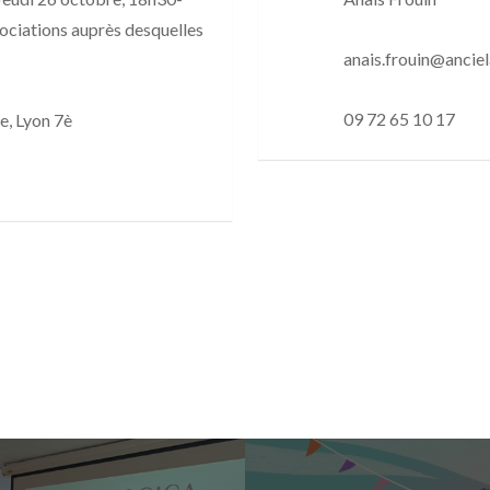
ociations auprès desquelles
anais.frouin@anciel
09 72 65 10 17
le, Lyon 7è