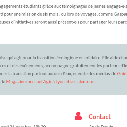
engagements étudiants grâce aux témoignages de jeunes engagé·e·s.
d pour une mission de six mois , ou lors de voyages, comme Gaspard
ses d’initiatives seront aussi présent·e·s pour partager leurs parco
se qui agit pour la transition écologique et solidaire. Elle aide c
es et des événements, accompagne gratuitement les porteurs d’in
cer la transition partout autour d’eux, et édite des médias : le
Guide
t le
Magazine mensuel Agir à Lyon et ses alentours
.
Contact
Jeudi 26 octobre, 18h30-
Anaïs Frouin