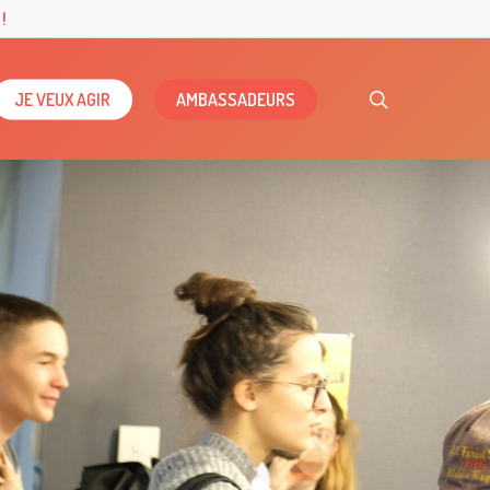
!
search
JE VEUX AGIR
AMBASSADEURS