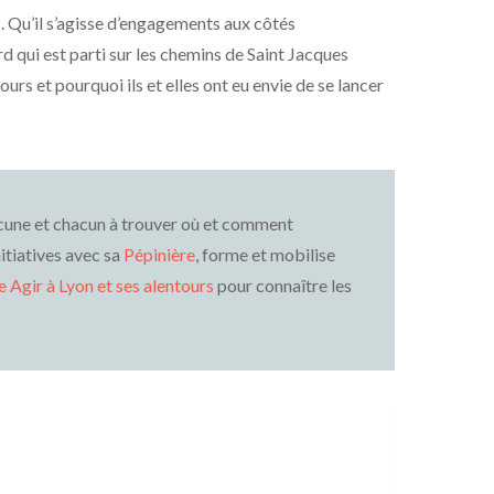
 Qu’il s’agisse d’engagements aux côtés
 qui est parti sur les chemins de Saint Jacques
urs et pourquoi ils et elles ont eu envie de se lancer
hacune et chacun à trouver où et comment
itiatives avec sa
Pépinière
, forme et mobilise
 Agir à Lyon et ses alentours
pour connaître les