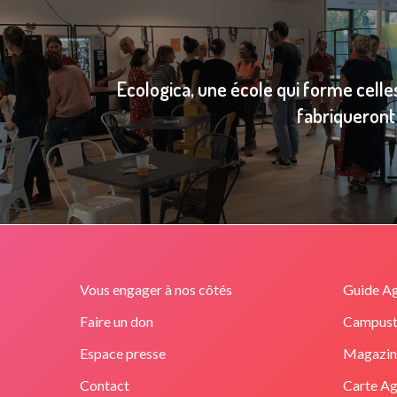
Ecologica, une école qui forme celle
fabriqueront 
Vous engager à nos côtés
Guide Ag
Faire un don
Campust
Espace presse
Magazine
Contact
Carte Ag