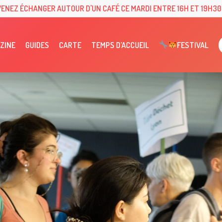
VENEZ ÉCHANGER AUTOUR D'UN CAFÉ CE MARDI ENTRE 16H ET 19H30 
ZINE
GUIDES
CARTE
TEMPS D’ACCUEIL
FESTIVAL