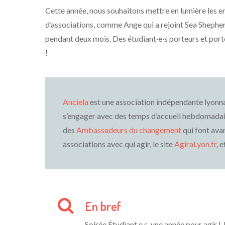
Cette année, nous souhaitons mettre en lumière les 
d’associations, comme Ange qui a rejoint Sea Shepher
pendant deux mois. Des étudiant·e·s porteurs et porteu
!
Anciela
est une association indépendante lyonnai
s’engager avec des temps d’accueil hebdomadair
des
Ambassadeurs du changement
qui font avan
associations avec qui agir, le site
AgiraLyon.fr
, e
En bref
Soirée Étudiant.e.s, une année pour agir
| 