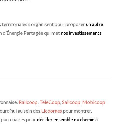
és territoriales s’organisent pour proposer
un autre
sion d’Énergie Partagée qui met
nos investissements
yonnaise.
Railcoop
,
TeleCoop
,
Sailcoop
,
Mobicoop
ourd’hui au sein des
Licoornes
pour montrer,
t partenaires pour
décider ensemble du chemin à