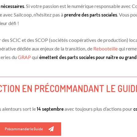
 nécessaires
. Si votre passion est le numérique responsable avec 
e avec Sailcoop, n’hésitez pas à
prendre des parts sociales
. Vous po
eur défi !
 des SCIC et des SCOP (sociétés coopératives de production) local
pérative dédiée aux enjeux de la transition, de
Rebooteille
qui remet
ceries du
GRAP
qui
émettent des parts sociales pour naître ou grand
ACTION EN PRÉCOMMANDANT LE GUIDE
s alentours sort le
14 septembre
avec toujours plus d’actions pour
c
Précommander le Guide