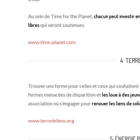
Au sein de Time for the Planet,
chacun peut investir e
libres
qui seront soutenues.
www.time-planet.com
4· TERR
Trouver une ferme pour celles et ceux qui souhaitent s
fermes menacées de disparition et
les loue à des jeun
association où s’engager pour
renouer les liens de so
www.terredeliens.org
5· ÉNERGIE