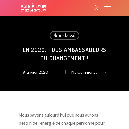
Skip
Menu
to
search
main
content
Non classé
EN 2020, TOUS AMBASSADEURS
DU CHANGEMENT !
>
8 janvier 2020
No Comments
Nous savons aujourd’hui que nous aurons
besoin de l’énergie de chaque personne pour