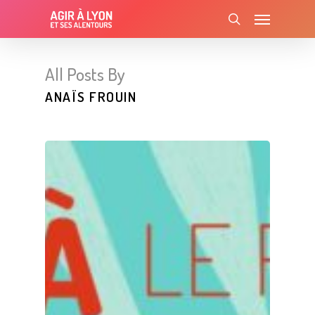
Skip
Menu
to
search
main
content
All Posts By
ANAÏS FROUIN