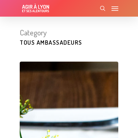
Skip
Menu
to
search
main
content
Category
TOUS AMBASSADEURS