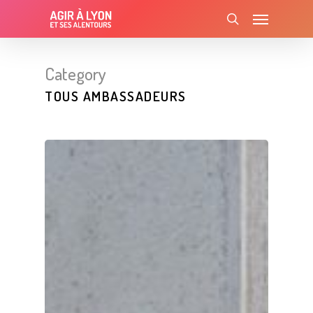
Skip
Menu
to
search
main
content
Category
TOUS AMBASSADEURS